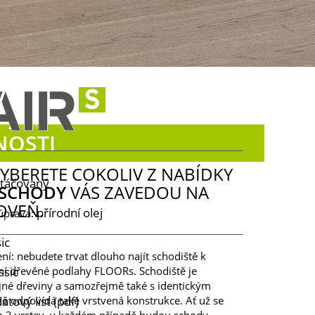
OSTI
 VYBERETE COKOLIV Z NABÍDKY
rtáčovaný
SCHODY
VÁS ZAVEDOU NA
OVEŇ.
přírodní olej
úprava:
ic
í: nebudete trvat dlouho najít schodiště k
ní dřevěné podlahy FLOORs. Schodiště je
ssic
jné dřeviny a samozřejmě také s identickým
ě odpovídá také vrstvená konstrukce. Ať už se
atový list (pdf)