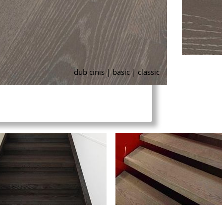
dub cinis | basic | classic