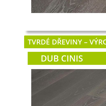
TVRDÉ DŘEVINY – VÝ
DUB CINIS