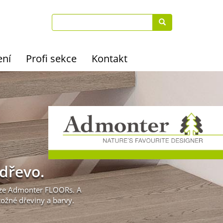
ení
Profi sekce
Kontakt
Admonter
 dřevo.
laze Admonter FLOORs. A
ožné dřeviny a barvy.