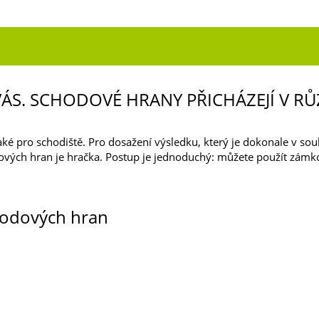
A VÁS. SCHODOVÉ HRANY PŘICHÁZEJÍ V 
é pro schodiště. Pro dosažení výsledku, který je dokonale v sou
h hran je hračka. Postup je jednoduchý: můžete použít zámkový
hodových hran