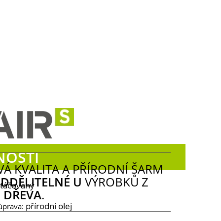
OSTI
Á KVALITA A PŘÍRODNÍ ŠARM
DDĚLITELNÉ U
VÝROBKŮ Z
rtáčovaný
 DŘEVA
.
přírodní olej
úprava: