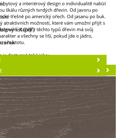
ic
e bytový a interiérový design o individualitě nabízí
u škálu různých tvrdých dřevin. Od javoru po
ssic
rické třešně po americký ořech. Od jasanu po buk.
ý atraktivních možností, které vám umožní přijít s
atový list (pdf)
esignem. Každý z těchto typů dřevin má svůj
harakter a všechny se liší, pokud jde o jádro,
vzorek
u a hustotu.
a je dostupná také jako:
E
PODLAHY
E