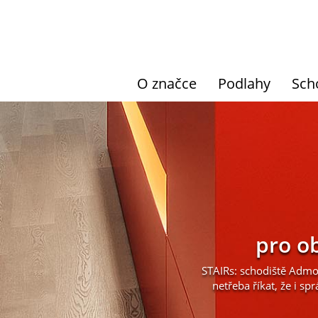
O značce
Podlahy
Sch
pro ob
STAIRs: schodiště Admo
netřeba říkat, že i 