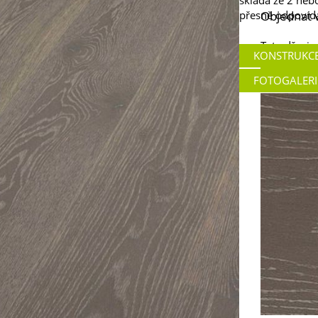
skládá ze 2 neb
přesně odpovída
Objednat 
Tato dřevin
KONSTRUKC
FOTOGALERI