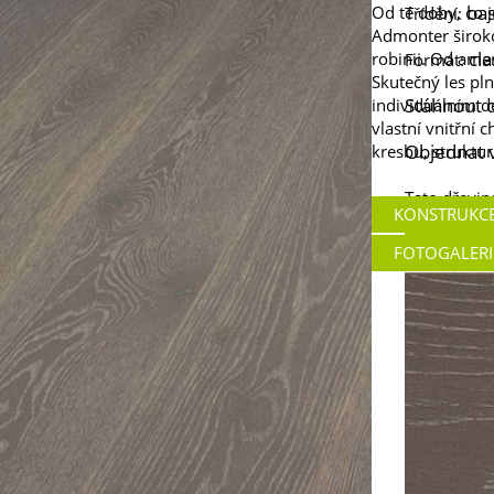
bas
Od té doby, co j
Třídění:
Admonter široko
cla
robinii. Od ame
Formát:
Skutečný les pln
Stáhnout d
individuálním d
vlastní vnitřní c
Objednat 
kresbu, struktur
Tato dřevin
KONSTRUKC
FOTOGALERI