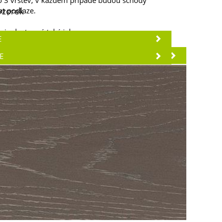
o 3 vrstev, v každém případě budou schody
t podlaze.
vzorek
a je dostupná také jako:
E
PODLAHY
E