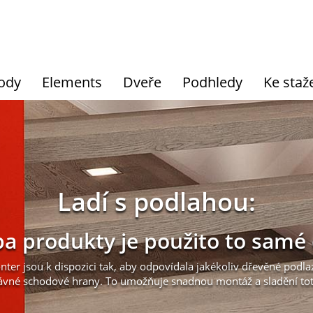
ody
Elements
Dveře
Podhledy
Ke staž
Ladí s podlahou:
a produkty je použito to samé
nter jsou k dispozici tak, aby odpovídala jakékoliv dřevěné pod
správné schodové hrany. To umožňuje snadnou montáž a sladění tot